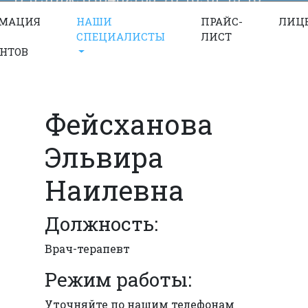
Пн.-пт. с 9:00 до 17:00; сб., вс.
МАЦИЯ
НАШИ
ПРАЙС-
ЛИЦ
СПЕЦИАЛИСТЫ
ЛИСТ
выходной
НТОВ
Фейсханова
Эльвира
Наилевна
Должность:
Врач-терапевт
Режим работы:
Уточняйте по нашим телефонам